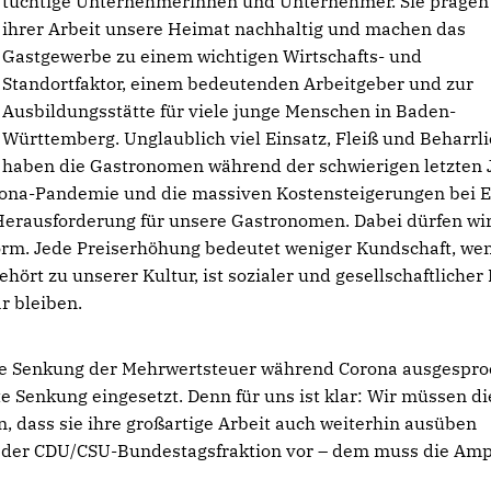
tüchtige Unternehmerinnen und Unternehmer. Sie prägen
ihrer Arbeit unsere Heimat nachhaltig und machen das
Gastgewerbe zu einem wichtigen Wirtschafts- und
Standortfaktor, einem bedeutenden Arbeitgeber und zur
Ausbildungsstätte für viele junge Menschen in Baden-
Württemberg. Unglaublich viel Einsatz, Fleiß und Beharrli
haben die Gastronomen während der schwierigen letzten 
rona-Pandemie und die massiven Kostensteigerungen bei E
Herausforderung für unsere Gastronomen. Dabei dürfen wir
norm. Jede Preiserhöhung bedeutet weniger Kundschaft, we
hört zu unserer Kultur, ist sozialer und gesellschaftlicher 
r bleiben.
tete Senkung der Mehrwertsteuer während Corona ausgespro
te Senkung eingesetzt. Denn für uns ist klar: Wir müssen di
 dass sie ihre großartige Arbeit auch weiterhin ausüben
urf der CDU/CSU-Bundestagsfraktion vor – dem muss die Amp