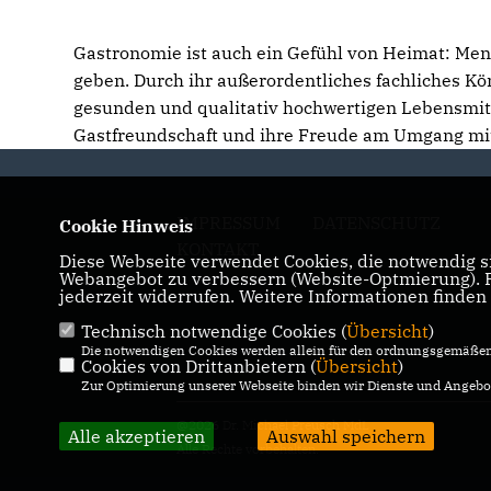
Gastronomie ist auch ein Gefühl von Heimat: Me
geben. Durch ihr außerordentliches fachliches Kön
gesunden und qualitativ hochwertigen Lebensmitt
Gastfreundschaft und ihre Freude am Umgang mit
IMPRESSUM
DATENSCHUTZ
Cookie Hinweis
KONTAKT
Diese Webseite verwendet Cookies, die notwendig si
Webangebot zu verbessern (Website-Optmierung). Fü
jederzeit widerrufen. Weitere Informationen finden
Technisch notwendige Cookies (
Übersicht
)
Die notwendigen Cookies werden allein für den ordnungsgemäßen 
Cookies von Drittanbietern (
Übersicht
)
Zur Optimierung unserer Webseite binden wir Dienste und Angebot
@2026 Dr. Michael Preusch MdL
Alle akzeptieren
Auswahl speichern
Alle Rechte vorbehalten.