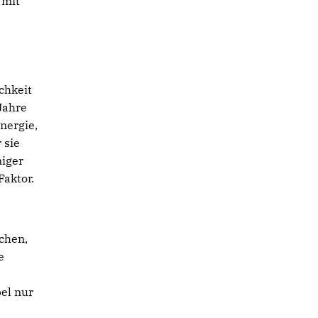
 mit
chkeit
Jahre
nergie,
 sie
niger
Faktor.
chen,
e
el nur