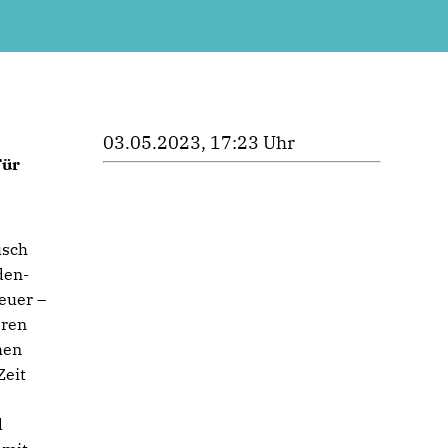
03.05.2023, 17:23 Uhr
Für
usch
den-
euer –
eren
hen
Zeit
d