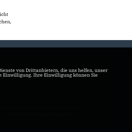
icht
chen,
enste von Drittanbietern, die uns helfen, unser
Einwilligung. Ihre Einwilligung können Sie
Realisation: Sharkness Media GmbH & Co. KG