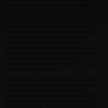
Fraktionsvorsitzender CDU Brackenheim, Dr. Michael
Preusch MdL und Kreisrat, Helmut Kayser/Altstadtrat und
Pressesprecher CDU Brackenheim
Auf die Initiative des CDU-Landtagsabgeordneten und
Kreisrats Dr. Michael Preusch prüft die Kreisverwaltung
aktuell die Schaffung einer Buslinie Brackenheim-
Neipperg-Schwaigern im Rahmen des neuen
Nahverkehrsplans. „Wir schließen damit eine wichtige
Lücke in der Anbindung der Stadtbahn für den Schüler-
und Berufsverkehr in unserer Region“, so Dr.
Michael Preusch in seiner Begründung seines Antrags an
die Verwaltung von Ende 2022.
Zur Diskussion der Mobilität im Zabergäu gehört neben
dem Zukunftsthema Stadtbahn bereits heute schon das
Thema Busverkehr“. heißt es von Seiten der CDU
Brackenheim. "Insbesondere mit einer guten Taktung in
den Stoßzeiten morgens und spätnachmittags/abends
könnte hier ein richtiger Mobilitätsschub erzielt werden",