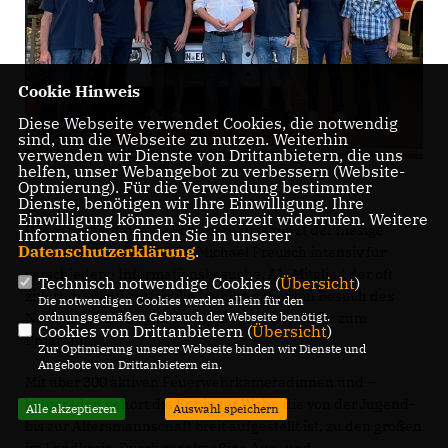
Cookie Hinweis
Diese Webseite verwendet Cookies, die notwendig
sind, um die Webseite zu nutzen. Weiterhin
verwenden wir Dienste von Drittanbietern, die uns
helfen, unser Webangebot zu verbessern (Website-
Optmierung). Für die Verwendung bestimmter
Dienste, benötigen wir Ihre Einwilligung. Ihre
Einwilligung können Sie jederzeit widerrufen. Weitere
Die parlamentarische Sommerpause nutzt der hiesige
Informationen finden Sie in unserer
Datenschutzerklärung
.
Landtagsabgeordnete Dr. Michael Preusch intensiv für
verschiedene Informationsbesuche. Als Mitglied der oft
Technisch notwendige Cookies (
Übersicht
)
zitierten „Blaulichtfamilie“ gehört daher ein Besuch des
Die notwendigen Cookies werden allein für den
ordnungsgemäßen Gebrauch der Webseite benötigt.
Notfallmediziners bei der Eppinger Feuerwehr zum
Cookies von Drittanbietern (
Übersicht
)
Programm.
Zur Optimierung unserer Webseite binden wir Dienste und
Angebote von Drittanbietern ein.
Mit über 300 aktiven Feuerwehrkameradinnen und –
kameraden gehört die Eppinger Wehr, die von der Jugend-
Alle akzeptieren
Auswahl speichern
bis zur Altersmannschaft breit aufgestellt ist, zu den großen